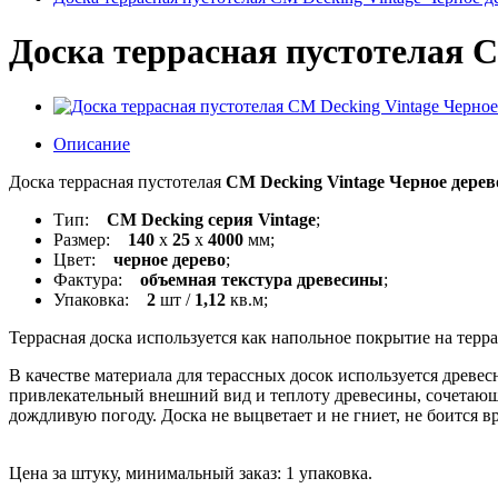
Доска террасная пустотелая C
Описание
Доска террасная пустотелая
CM Decking Vintage Черное дере
Тип:
CM Decking серия Vintage
;
Размер:
140
х
25
х
4000
мм;
Цвет:
черное дерево
;
Фактура:
объемная текстура древесины
;
Упаковка:
2
шт /
1,12
кв.м;
Террасная доска используется как напольное покрытие на террас
В качестве материала для терассных досок используется древе
привлекательный внешний вид и теплоту древесины, сочетающую
дождливую погоду. Доска не выцветает и не гниет, не боится в
Цена за штуку, минимальный заказ: 1 упаковка.