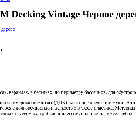
M Decking Vintage Черное дере
во
ах, верандах, в беседках, по периметру бассейнов, для обустрой
сно-полимерный композит (ДПК) на основе древесной муки. Этот
ся с долговечностью и легкостью в уходе пластика. Материал п
редных насекомых, грибков и плесени, она прочна, имеет неболь