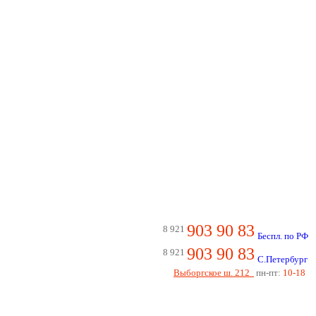
903 90 83
8 921
Беспл. по РФ
903 90 83
8 921
С.Петербург
Выборгское ш. 212
пн-пт:
10-18