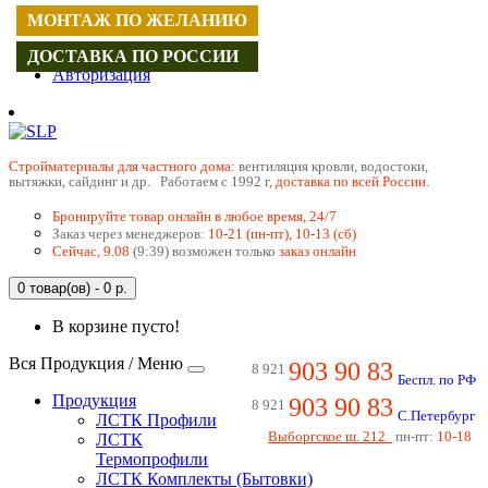
МОНТАЖ ПО ЖЕЛАНИЮ
Регистрация
ДОСТАВКА ПО РОССИИ
Авторизация
Cтройматериалы для частного дома:
вентиляция кровли, водостоки,
вытяжки, сайдинг и др. Работаем с 1992 г,
доставка по всей России.
Бронируйте товар онлайн в любое время, 24/7
Заказ через менеджеров:
10-21 (пн-пт), 10-13 (сб)
Сейчас, 9.08
(9:39) возможен только
заказ онлайн
0 товар(ов) - 0 р.
В корзине пусто!
Вся Продукция / Меню
903 90 83
8 921
Беспл. по РФ
Продукция
903 90 83
8 921
С.Петербург
ЛСТК Профили
Выборгское ш. 212
пн-пт:
10-18
ЛСТК
Термопрофили
ЛСТК Комплекты (Бытовки)