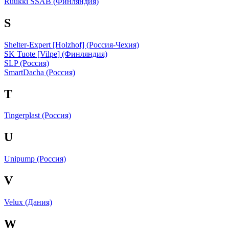
Ruukki SSAB (Финляндия)
S
Shelter-Expert [Holzhof] (Россия-Чехия)
SK Tuote [Vilpe] (Финляндия)
SLP (Россия)
SmartDacha (Россия)
T
Tingerplast (Россия)
U
Unipump (Россия)
V
Velux (Дания)
W