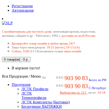
Регистрация
Авторизация
Cтройматериалы для частного дома:
вентиляция кровли, водостоки,
вытяжки, сайдинг и др. Работаем с 1992 г,
доставка по всей России.
Бронируйте товар онлайн в любое время, 24/7
Заказ через менеджеров:
10-21 (пн-пт), 10-13 (сб)
Сейчас, 9.08
(13:18) возможен только
заказ онлайн
0 товар(ов) - 0 р.
В корзине пусто!
Вся Продукция / Меню
903 90 83
8 921
Беспл. по РФ
Продукция
903 90 83
8 921
С.Петербург
ЛСТК Профили
Выборгское ш. 212
пн-пт:
10-18
ЛСТК
Термопрофили
ЛСТК Комплекты (Бытовки)
Бесшумные ВЫТЯЖКИ