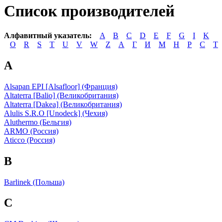
Список производителей
Алфавитный указатель:
A
B
C
D
E
F
G
I
K
O
R
S
T
U
V
W
Z
А
Г
И
М
Н
Р
С
Т
A
Alsapan EPI [Alsafloor] (Франция)
Altaterra [Balio] (Великобритания)
Altaterra [Dakea] (Великобритания)
Alulis S.R.O [Unodeck] (Чехия)
Aluthermo (Бельгия)
ARMO (Россия)
Aticco (Россия)
B
Barlinek (Польша)
C