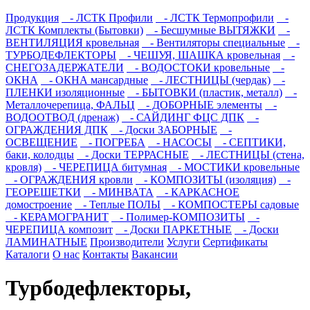
Продукция
- ЛСТК Профили
- ЛСТК Термопрофили
-
ЛСТК Комплекты (Бытовки)
- Бесшумные ВЫТЯЖКИ
-
ВЕНТИЛЯЦИЯ кровельная
- Вентиляторы специальные
-
ТУРБОДЕФЛЕКТОРЫ
- ЧЕШУЯ, ШАШКА кровельная
-
СНЕГОЗАДЕРЖАТЕЛИ
- ВОДОСТОКИ кровельные
-
ОКНА
- ОКНА мансардные
- ЛЕСТНИЦЫ (чердак)
-
ПЛЕНКИ изоляционные
- БЫТОВКИ (пластик, металл)
-
Металлочерепица, ФАЛЬЦ
- ДОБОРНЫЕ элементы
-
ВОДООТВОД (дренаж)
- САЙДИНГ ФЦС ДПК
-
ОГРАЖДЕНИЯ ДПК
- Доски ЗАБОРНЫЕ
-
ОСВЕЩЕНИЕ
- ПОГРЕБА
- НАСОСЫ
- СЕПТИКИ,
баки, колодцы
- Доски ТЕРРАСНЫЕ
- ЛЕСТНИЦЫ (стена,
кровля)
- ЧЕРЕПИЦА битумная
- МОСТИКИ кровельные
- ОГРАЖДЕНИЯ кровли
- КОМПОЗИТЫ (изоляция)
-
ГЕОРЕШЕТКИ
- МИНВАТА
- КАРКАСНОЕ
домостроение
- Теплые ПОЛЫ
- КОМПОСТЕРЫ садовые
- КЕРАМОГРАНИТ
- Полимер-КОМПОЗИТЫ
-
ЧЕРЕПИЦА композит
- Доски ПАРКЕТНЫЕ
- Доски
ЛАМИНАТНЫЕ
Производители
Услуги
Сертификаты
Каталоги
О нас
Контакты
Вакансии
Турбодефлекторы,