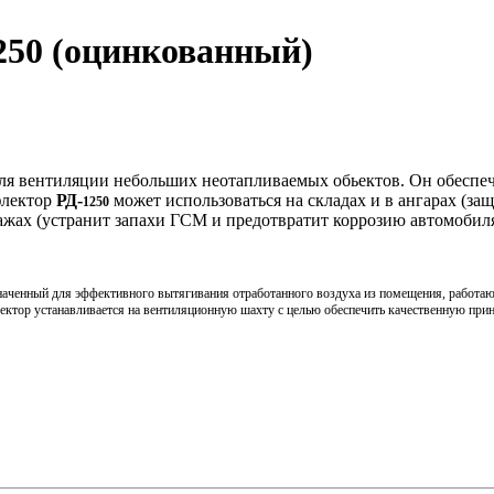
250 (оцинкованный)
ля вентиляции небольших неотапливаемых обьектов. Он обеспеч
флектор
РД-
может использоваться на складах и в ангарах (за
1250
жах (устранит запахи ГСМ и предотвратит коррозию автомобиля)
значенный для эффективного вытягивания отработанного воздуха из помещения, работаю
ктор устанавливается на вентиляционную шахту с целью обеспечить качественную пр