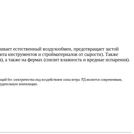
ивает естественный воздухообмен, предотвращает застой
щита инструментов и стройматериалов от сырости). Также
, а также на фермах (снизит влажность и вредные испарения).
щий без электричества под воздействием силы ветра. РД является современным,
инудительную вентиляцию.