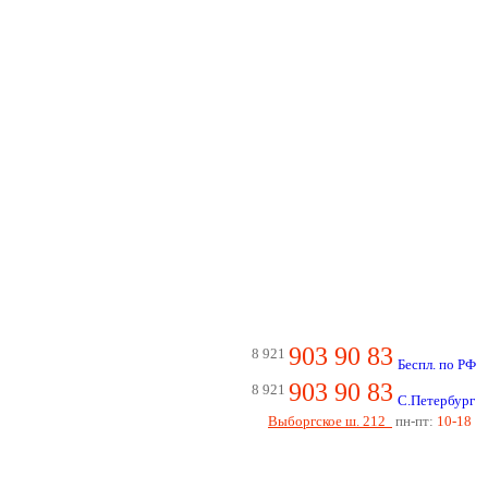
903 90 83
8 921
Беспл. по РФ
903 90 83
8 921
С.Петербург
Выборгское ш. 212
пн-пт:
10-18