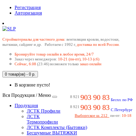
Регистрация
Авторизация
Cтройматериалы для частного дома:
вентиляция кровли, водостоки,
вытяжки, сайдинг и др. Работаем с 1992 г,
доставка по всей России.
Бронируйте товар онлайн в любое время, 24/7
Заказ через менеджеров:
10-21 (пн-пт), 10-13 (сб)
Сейчас, 6.08
(23:46) возможен только
заказ онлайн
0 товар(ов) - 0 р.
В корзине пусто!
Вся Продукция / Меню
903 90 83
8 921
Беспл. по РФ
Продукция
903 90 83
8 921
С.Петербург
ЛСТК Профили
Выборгское ш. 212
пн-пт:
10-18
ЛСТК
Термопрофили
ЛСТК Комплекты (Бытовки)
Бесшумные ВЫТЯЖКИ