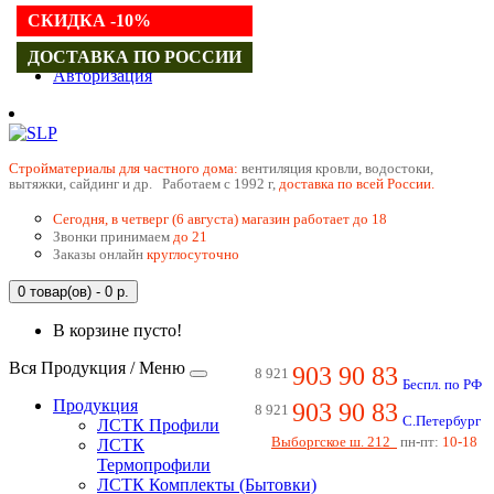
СКИДКА -10%
Регистрация
ДОСТАВКА ПО РОССИИ
Авторизация
Cтройматериалы для частного дома:
вентиляция кровли, водостоки,
вытяжки, сайдинг и др. Работаем с 1992 г,
доставка по всей России.
Сегодня, в четверг (6 августа) магазин работает до 18
Звонки принимаем
до 21
Заказы онлайн
круглосуточно
0 товар(ов) - 0 р.
В корзине пусто!
Вся Продукция / Меню
903 90 83
8 921
Беспл. по РФ
Продукция
903 90 83
8 921
С.Петербург
ЛСТК Профили
Выборгское ш. 212
пн-пт:
10-18
ЛСТК
Термопрофили
ЛСТК Комплекты (Бытовки)