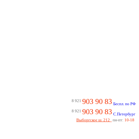
903 90 83
8 921
Беспл. по РФ
903 90 83
8 921
С.Петербург
Выборгское ш. 212
пн-пт:
10-18