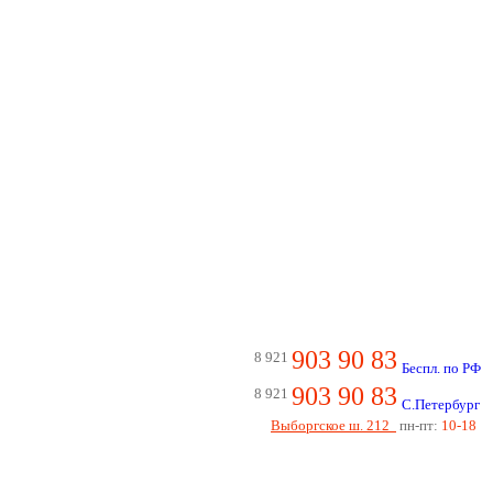
903 90 83
8 921
Беспл. по РФ
903 90 83
8 921
С.Петербург
Выборгское ш. 212
пн-пт:
10-18