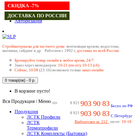
СКИДКА -7%
Регистрация
ДОСТАВКА ПО РОССИИ
Авторизация
Cтройматериалы для частного дома:
вентиляция кровли, водостоки,
вытяжки, сайдинг и др. Работаем с 1992 г,
доставка по всей России.
Бронируйте товар онлайн в любое время, 24/7
Заказ через менеджеров:
10-21 (пн-пт), 10-13 (сб)
Сейчас, 10.08
(23:16) возможен только
заказ онлайн
0 товар(ов) - 0 р.
В корзине пусто!
Вся Продукция / Меню
903 90 83
8 921
Беспл. по РФ
Продукция
903 90 83
8 921
С.Петербург
ЛСТК Профили
Выборгское ш. 212
пн-пт:
10-18
ЛСТК
Термопрофили
ЛСТК Комплекты (Бытовки)