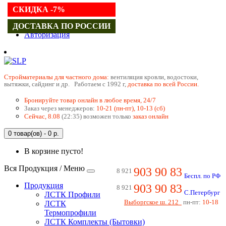
СКИДКА -7%
Регистрация
ДОСТАВКА ПО РОССИИ
Авторизация
Cтройматериалы для частного дома:
вентиляция кровли, водостоки,
вытяжки, сайдинг и др. Работаем с 1992 г,
доставка по всей России.
Бронируйте товар онлайн в любое время, 24/7
Заказ через менеджеров:
10-21 (пн-пт), 10-13 (сб)
Сейчас, 8.08
(22:35) возможен только
заказ онлайн
0 товар(ов) - 0 р.
В корзине пусто!
Вся Продукция / Меню
903 90 83
8 921
Беспл. по РФ
Продукция
903 90 83
8 921
С.Петербург
ЛСТК Профили
Выборгское ш. 212
пн-пт:
10-18
ЛСТК
Термопрофили
ЛСТК Комплекты (Бытовки)