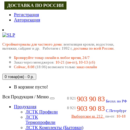
ДОСТАВКА ПО РОССИИ
Регистрация
Авторизация
Cтройматериалы для частного дома:
вентиляция кровли, водостоки,
вытяжки, сайдинг и др. Работаем с 1992 г,
доставка по всей России.
Бронируйте товар онлайн в любое время, 24/7
Заказ через менеджеров:
10-21 (пн-пт), 10-13 (сб)
Сейчас, 8.08
(18:06) возможен только
заказ онлайн
0 товар(ов) - 0 р.
В корзине пусто!
Вся Продукция / Меню
903 90 83
8 921
Беспл. по РФ
Продукция
903 90 83
8 921
С.Петербург
ЛСТК Профили
Выборгское ш. 212
пн-пт:
10-18
ЛСТК
Термопрофили
ЛСТК Комплекты (Бытовки)