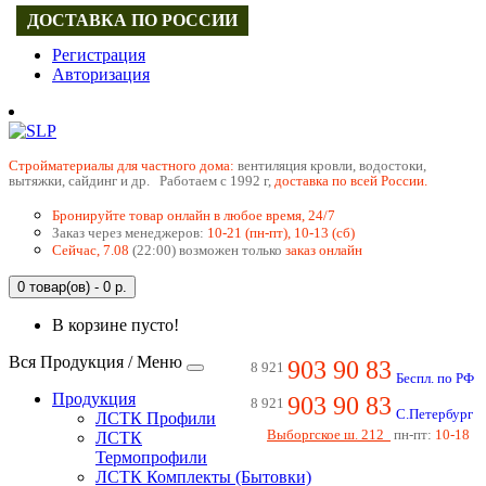
ДОСТАВКА ПО РОССИИ
Регистрация
Авторизация
Cтройматериалы для частного дома:
вентиляция кровли, водостоки,
вытяжки, сайдинг и др. Работаем с 1992 г,
доставка по всей России.
Бронируйте товар онлайн в любое время, 24/7
Заказ через менеджеров:
10-21 (пн-пт), 10-13 (сб)
Сейчас, 7.08
(22:00) возможен только
заказ онлайн
0 товар(ов) - 0 р.
В корзине пусто!
Вся Продукция / Меню
903 90 83
8 921
Беспл. по РФ
Продукция
903 90 83
8 921
С.Петербург
ЛСТК Профили
Выборгское ш. 212
пн-пт:
10-18
ЛСТК
Термопрофили
ЛСТК Комплекты (Бытовки)