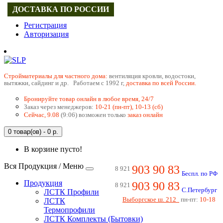
ДОСТАВКА ПО РОССИИ
Регистрация
Авторизация
Cтройматериалы для частного дома:
вентиляция кровли, водостоки,
вытяжки, сайдинг и др. Работаем с 1992 г,
доставка по всей России.
Бронируйте товар онлайн в любое время, 24/7
Заказ через менеджеров:
10-21 (пн-пт), 10-13 (сб)
Сейчас, 9.08
(9:06) возможен только
заказ онлайн
0 товар(ов) - 0 р.
В корзине пусто!
Вся Продукция / Меню
903 90 83
8 921
Беспл. по РФ
Продукция
903 90 83
8 921
С.Петербург
ЛСТК Профили
Выборгское ш. 212
пн-пт:
10-18
ЛСТК
Термопрофили
ЛСТК Комплекты (Бытовки)