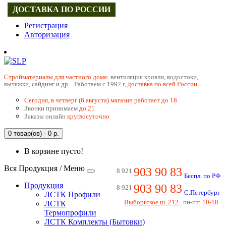
ДОСТАВКА ПО РОССИИ
Регистрация
Авторизация
Cтройматериалы для частного дома:
вентиляция кровли, водостоки,
вытяжки, сайдинг и др. Работаем с 1992 г,
доставка по всей России.
Сегодня, в четверг (6 августа) магазин работает до 18
Звонки принимаем
до 21
Заказы онлайн
круглосуточно
0 товар(ов) - 0 р.
В корзине пусто!
Вся Продукция / Меню
903 90 83
8 921
Беспл. по РФ
Продукция
903 90 83
8 921
С.Петербург
ЛСТК Профили
Выборгское ш. 212
пн-пт:
10-18
ЛСТК
Термопрофили
ЛСТК Комплекты (Бытовки)