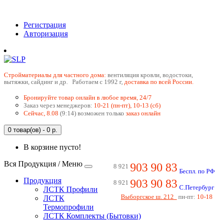
Регистрация
Авторизация
Cтройматериалы для частного дома:
вентиляция кровли, водостоки,
вытяжки, сайдинг и др. Работаем с 1992 г,
доставка по всей России.
Бронируйте товар онлайн в любое время, 24/7
Заказ через менеджеров:
10-21 (пн-пт), 10-13 (сб)
Сейчас, 8.08
(9:14) возможен только
заказ онлайн
0 товар(ов) - 0 р.
В корзине пусто!
Вся Продукция / Меню
903 90 83
8 921
Беспл. по РФ
Продукция
903 90 83
8 921
С.Петербург
ЛСТК Профили
Выборгское ш. 212
пн-пт:
10-18
ЛСТК
Термопрофили
ЛСТК Комплекты (Бытовки)