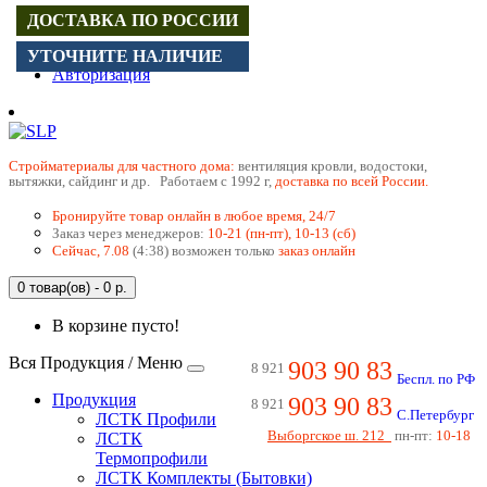
ДОСТАВКА ПО РОССИИ
Регистрация
УТОЧНИТЕ НАЛИЧИЕ
Авторизация
Cтройматериалы для частного дома:
вентиляция кровли, водостоки,
вытяжки, сайдинг и др. Работаем с 1992 г,
доставка по всей России.
Бронируйте товар онлайн в любое время, 24/7
Заказ через менеджеров:
10-21 (пн-пт), 10-13 (сб)
Сейчас, 7.08
(4:38) возможен только
заказ онлайн
0 товар(ов) - 0 р.
В корзине пусто!
Вся Продукция / Меню
903 90 83
8 921
Беспл. по РФ
Продукция
903 90 83
8 921
С.Петербург
ЛСТК Профили
Выборгское ш. 212
пн-пт:
10-18
ЛСТК
Термопрофили
ЛСТК Комплекты (Бытовки)