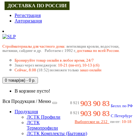
ДОСТАВКА ПО РОССИИ
Регистрация
Авторизация
Cтройматериалы для частного дома:
вентиляция кровли, водостоки,
вытяжки, сайдинг и др. Работаем с 1992 г,
доставка по всей России.
Бронируйте товар онлайн в любое время, 24/7
Заказ через менеджеров:
10-21 (пн-пт), 10-13 (сб)
Сейчас, 8.08
(18:52) возможен только
заказ онлайн
0 товар(ов) - 0 р.
В корзине пусто!
Вся Продукция / Меню
903 90 83
8 921
Беспл. по РФ
Продукция
903 90 83
8 921
С.Петербург
ЛСТК Профили
Выборгское ш. 212
пн-пт:
10-18
ЛСТК
Термопрофили
ЛСТК Комплекты (Бытовки)