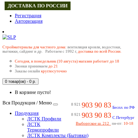
ДОСТАВКА ПО РОССИИ
Регистрация
Авторизация
Cтройматериалы для частного дома:
вентиляция кровли, водостоки,
вытяжки, сайдинг и др. Работаем с 1992 г,
доставка по всей России.
Сегодня, в понедельник (10 августа) магазин работает до 18
Звонки принимаем
до 21
Заказы онлайн
круглосуточно
0 товар(ов) - 0 р.
В корзине пусто!
Вся Продукция / Меню
903 90 83
8 921
Беспл. по РФ
Продукция
903 90 83
8 921
С.Петербург
ЛСТК Профили
Выборгское ш. 212
пн-пт:
10-18
ЛСТК
Термопрофили
ЛСТК Комплекты (Бытовки)