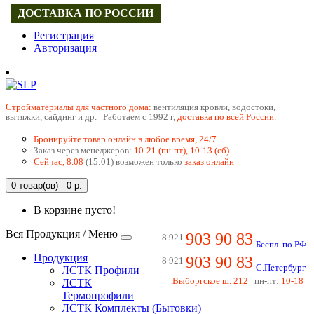
ДОСТАВКА ПО РОССИИ
Регистрация
Авторизация
Cтройматериалы для частного дома:
вентиляция кровли, водостоки,
вытяжки, сайдинг и др. Работаем с 1992 г,
доставка по всей России.
Бронируйте товар онлайн в любое время, 24/7
Заказ через менеджеров:
10-21 (пн-пт), 10-13 (сб)
Сейчас, 8.08
(15:01) возможен только
заказ онлайн
0 товар(ов) - 0 р.
В корзине пусто!
Вся Продукция / Меню
903 90 83
8 921
Беспл. по РФ
Продукция
903 90 83
8 921
С.Петербург
ЛСТК Профили
Выборгское ш. 212
пн-пт:
10-18
ЛСТК
Термопрофили
ЛСТК Комплекты (Бытовки)