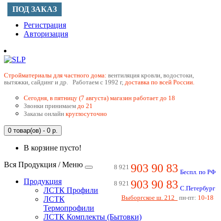
ПОД ЗАКАЗ
Регистрация
Авторизация
Cтройматериалы для частного дома:
вентиляция кровли, водостоки,
вытяжки, сайдинг и др. Работаем с 1992 г,
доставка по всей России.
Сегодня, в пятницу (7 августа) магазин работает до 18
Звонки принимаем
до 21
Заказы онлайн
круглосуточно
0 товар(ов) - 0 р.
В корзине пусто!
Вся Продукция / Меню
903 90 83
8 921
Беспл. по РФ
Продукция
903 90 83
8 921
С.Петербург
ЛСТК Профили
Выборгское ш. 212
пн-пт:
10-18
ЛСТК
Термопрофили
ЛСТК Комплекты (Бытовки)