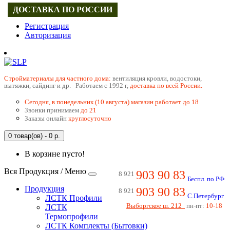
ДОСТАВКА ПО РОССИИ
Регистрация
Авторизация
Cтройматериалы для частного дома:
вентиляция кровли, водостоки,
вытяжки, сайдинг и др. Работаем с 1992 г,
доставка по всей России.
Сегодня, в понедельник (10 августа) магазин работает до 18
Звонки принимаем
до 21
Заказы онлайн
круглосуточно
0 товар(ов) - 0 р.
В корзине пусто!
Вся Продукция / Меню
903 90 83
8 921
Беспл. по РФ
Продукция
903 90 83
8 921
С.Петербург
ЛСТК Профили
Выборгское ш. 212
пн-пт:
10-18
ЛСТК
Термопрофили
ЛСТК Комплекты (Бытовки)