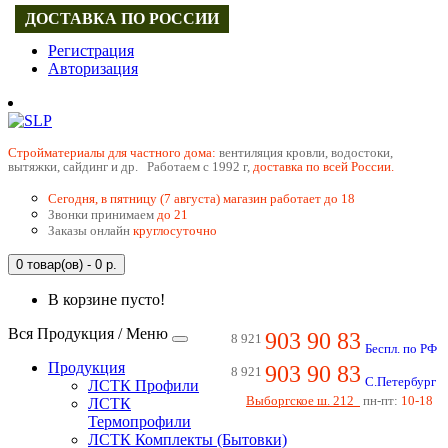
ДОСТАВКА ПО РОССИИ
Регистрация
Авторизация
Cтройматериалы для частного дома:
вентиляция кровли, водостоки,
вытяжки, сайдинг и др. Работаем с 1992 г,
доставка по всей России.
Сегодня, в пятницу (7 августа) магазин работает до 18
Звонки принимаем
до 21
Заказы онлайн
круглосуточно
0 товар(ов) - 0 р.
В корзине пусто!
Вся Продукция / Меню
903 90 83
8 921
Беспл. по РФ
Продукция
903 90 83
8 921
С.Петербург
ЛСТК Профили
Выборгское ш. 212
пн-пт:
10-18
ЛСТК
Термопрофили
ЛСТК Комплекты (Бытовки)