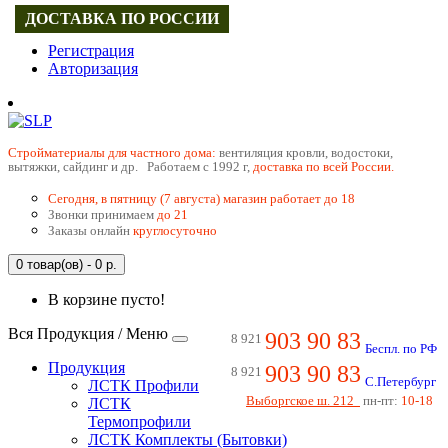
ДОСТАВКА ПО РОССИИ
Регистрация
Авторизация
Cтройматериалы для частного дома:
вентиляция кровли, водостоки,
вытяжки, сайдинг и др. Работаем с 1992 г,
доставка по всей России.
Сегодня, в пятницу (7 августа) магазин работает до 18
Звонки принимаем
до 21
Заказы онлайн
круглосуточно
0 товар(ов) - 0 р.
В корзине пусто!
Вся Продукция / Меню
903 90 83
8 921
Беспл. по РФ
Продукция
903 90 83
8 921
С.Петербург
ЛСТК Профили
Выборгское ш. 212
пн-пт:
10-18
ЛСТК
Термопрофили
ЛСТК Комплекты (Бытовки)