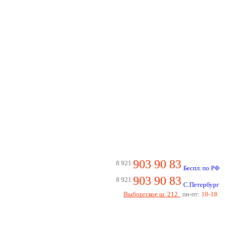
903 90 83
8 921
Беспл. по РФ
903 90 83
8 921
С.Петербург
Выборгское ш. 212
пн-пт:
10-18