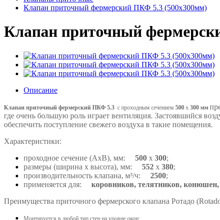
Клапан приточный фермерский ПКФ 5.3 (500x300мм)
Клапан приточный фермерски
Описание
пр
Клапан приточный фермерский ПКФ 5.3
с проходным сечением
500
x
300 мм
где очень большую роль играет вентиляция.
Застоявшийся возд
обеспечить поступление свежего воздуха в такие помещения.
Характеристики:
проходное сечение (AxB), мм:
500
x
300
;
размеры (ширина x высота), мм:
552
x
380
;
производительность клапана, м³/ч:
2500
;
применяется для:
коровников, телятников, конюшен,
Преимущества приточного фермерского клапана Ротадо (Rotad
Монтируется в любой тип стен на уровне окон;