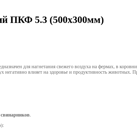
й ПКФ 5.3 (500x300мм)
едназначен для нагнетания свежего воздуха на
фермах, в коровни
ух негативно влияет на здоровье и продуктивность животных. 
 свинарников
.
o):