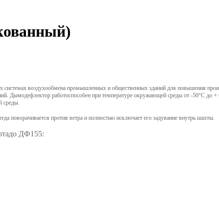
кованный)
ных системах воздухообмена промышленных и общественных зданий для повышения прои
ещений. Дымодефлектор работоспособен при температуре окружающей среды от -50°С до +
й среды.
гда поворачивается против ветра и полностью исключает его задувание внутрь шахты.
отадо ДФ155: