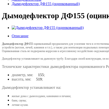
Дымодефлектор ДФ155 (оцинкованный)
Дымодефлектор ДФ155 (оцин
Описание
Дымодефлектор ДФ155
оцинкованный
предназначен для усиления тяги в естествен
устройств (котлов, печей, каминов и т.п.), а также для вентиляции подвальных пом
Оцинкованная сталь не подвержена коррозии и агрессивному воздействию окружающе
Дымдефлектор устанавливают на дымовую трубу. Благодаря своей конструкции, он все
Техничские характеристики дымодефлектора оцинкованного Р
диаметр, мм:
155
;
высота, мм:
519
;
Дымодефлектор устанавливают на:
жилые дома с дымоходами, каминами и печами;
бани, сауны;
летние кухни.