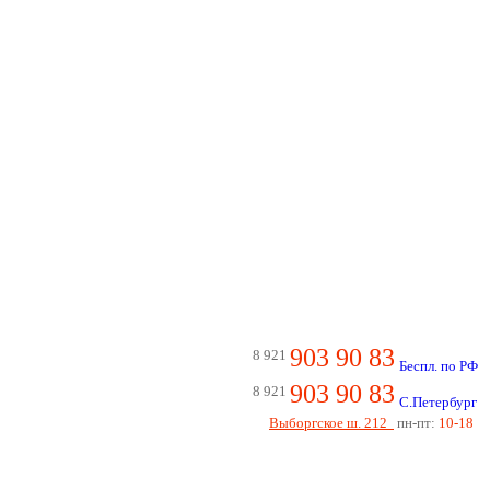
903 90 83
8 921
Беспл. по РФ
903 90 83
8 921
С.Петербург
Выборгское ш. 212
пн-пт:
10-18