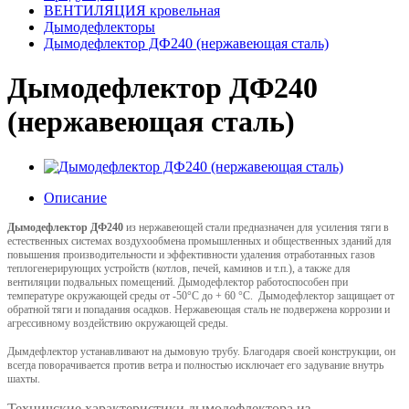
ВЕНТИЛЯЦИЯ кровельная
Дымодефлекторы
Дымодефлектор ДФ240 (нержавеющая сталь)
Дымодефлектор ДФ240
(нержавеющая сталь)
Описание
Дымодефлектор ДФ
240
из нержавеющей стали
предназначен для усиления тяги в
естественных системах воздухообмена промышленных и общественных зданий для
повышения производительности и эффективности удаления отработанных газов
теплогенерирующих устройств (котлов, печей, каминов и т.п.), а также для
вентиляции подвальных помещений. Дымодефлектор работоспособен при
температуре окружающей среды от -50°С до + 60 °С. Дымодефлектор защищает от
обратной тяги и попадания осадков. Нержавеющая сталь не подвержена коррозии и
агрессивному воздействию окружающей среды.
Дымдефлектор устанавливают на дымовую трубу. Благодаря своей конструкции, он
всегда поворачивается против ветра и полностью исключает его задувание внутрь
шахты.
Техничские характеристики дымодефлектора из