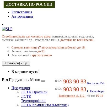
ДОСТАВКА ПО РОССИИ
Регистрация
Авторизация
Cтройматериалы для частного дома:
вентиляция кровли, водостоки,
вытяжки, сайдинг и др. Работаем с 1992 г,
доставка по всей России.
Сегодня, в пятницу (7 августа) магазин работает до 18
Звонки принимаем
до 21
Заказы онлайн
круглосуточно
0 товар(ов) - 0 р.
В корзине пусто!
Вся Продукция / Меню
903 90 83
8 921
Беспл. по РФ
Продукция
903 90 83
8 921
С.Петербург
ЛСТК Профили
Выборгское ш. 212
пн-пт:
10-18
ЛСТК
Термопрофили
ЛСТК Комплекты (Бытовки)