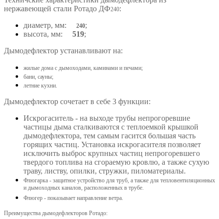
нержавеющей стали Ротадо ДФ
:
240
диаметр, мм:
;
240
высота, мм:
519
;
Дымодефлектор устанавливают на:
жилые дома с дымоходами, каминами и печами;
бани, сауны;
летние кухни.
Дымодефлектор сочетает в себе 3 функции:
Искрогаситель - на выходе трубы непрогоревшие
частицы дыма сталкиваются с теплоемкой крышкой
дымодефлектора, тем самым гасится большая часть
горящих частиц. Установка искрогасителя позволяет
исключить выброс крупных частиц непрогоревшего
твердого топлива на сгораемую кровлю, а также сухую
траву, листву, опилки, стружки, пиломатериалы.
Флюгарка - защитное устройство для труб, а также для тепловентиляционных
и дымоходных каналов, расположенных в трубе.
Флюгер - показывает направление ветра.
Преимущества дымодефлекторов Ротадо: