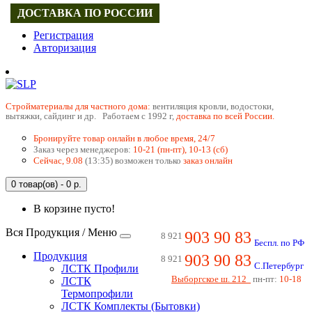
ДОСТАВКА ПО РОССИИ
Регистрация
Авторизация
Cтройматериалы для частного дома:
вентиляция кровли, водостоки,
вытяжки, сайдинг и др. Работаем с 1992 г,
доставка по всей России.
Бронируйте товар онлайн в любое время, 24/7
Заказ через менеджеров:
10-21 (пн-пт), 10-13 (сб)
Сейчас, 9.08
(13:35) возможен только
заказ онлайн
0 товар(ов) - 0 р.
В корзине пусто!
Вся Продукция / Меню
903 90 83
8 921
Беспл. по РФ
Продукция
903 90 83
8 921
С.Петербург
ЛСТК Профили
Выборгское ш. 212
пн-пт:
10-18
ЛСТК
Термопрофили
ЛСТК Комплекты (Бытовки)