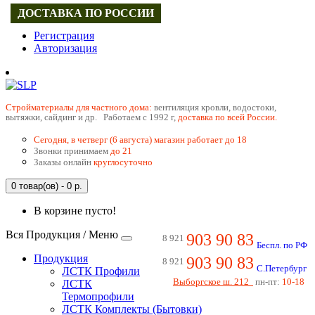
ДОСТАВКА ПО РОССИИ
Регистрация
Авторизация
Cтройматериалы для частного дома:
вентиляция кровли, водостоки,
вытяжки, сайдинг и др. Работаем с 1992 г,
доставка по всей России.
Сегодня, в четверг (6 августа) магазин работает до 18
Звонки принимаем
до 21
Заказы онлайн
круглосуточно
0 товар(ов) - 0 р.
В корзине пусто!
Вся Продукция / Меню
903 90 83
8 921
Беспл. по РФ
Продукция
903 90 83
8 921
С.Петербург
ЛСТК Профили
Выборгское ш. 212
пн-пт:
10-18
ЛСТК
Термопрофили
ЛСТК Комплекты (Бытовки)