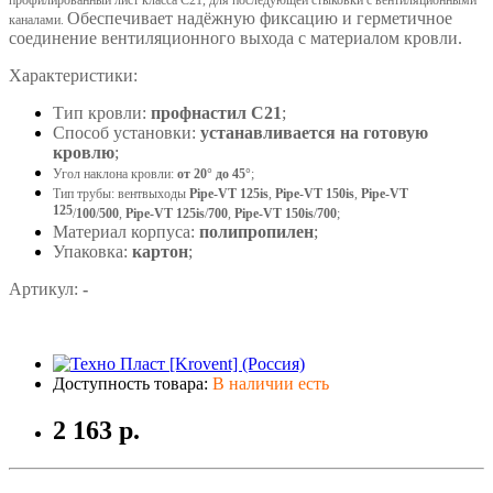
Обеспечивает надёжную фиксацию и герметичное
каналами.
соединение вентиляционного выхода с материалом кровли.
Характеристики:
Тип кровли:
профнастил С21
;
Способ установки:
устанавливается на готовую
кровлю
;
Угол наклона кровли:
от 20° до 45°
;
Тип трубы: вентвыходы
Pipe-VT 125is
,
Pipe-VT 150is
,
Pipe-VT
125
/
100
/
500
,
Pipe-VT 125is
/
700
,
Pipe-VT 150is
/
700
;
Материал корпуса:
полипропилен
;
Упаковка:
картон
;
Артикул:
-
Доступность товара:
В наличии есть
2 163 р.