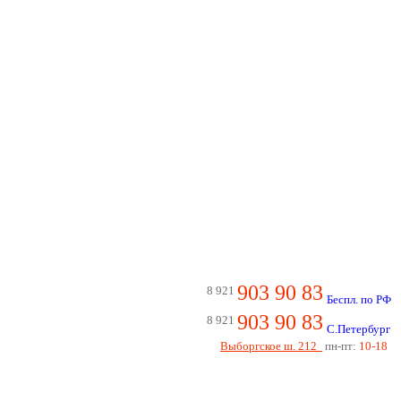
903 90 83
8 921
Беспл. по РФ
903 90 83
8 921
С.Петербург
Выборгское ш. 212
пн-пт:
10-18