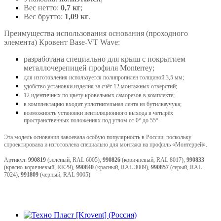
Вес нетто:
0,7 кг
;
Вес брутто:
1,09 кг
.
Преимущества использования основания (проходного
элемента) Кровент Base-VT Wave:
разработана специально для крыш с покрытием
металлочерепицей профиля Monterrey;
для изготовления используется полипропилен толщиной 3,5 мм;
удобство установки изделия за счёт 12 монтажных отверстий;
12 идентичных по цвету кровельных саморезов в комплекте;
в комплектацию входит уплотнительная лента из бутилкаучука;
возможность установки вентиляционного выхода в четырёх
пространственных положениях под углом от 0° до 55°.
Эта модель основания завоевала особую популярность в России, поскольку
спроектирована и изготовлена специально для монтажа на профиль «Монтеррей».
Артикул:
990819
(зеленый, RAL 6005),
990826
(коричневый, RAL 8017),
990833
(красно-коричневый, RR29),
990840
(красный, RAL 3009),
990857
(серый, RAL
7024),
991809
(черный, RAL 9005)