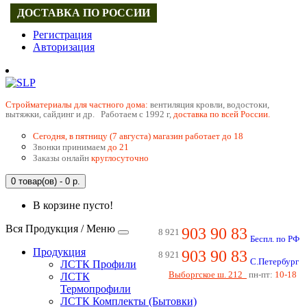
ДОСТАВКА ПО РОССИИ
Регистрация
Авторизация
Cтройматериалы для частного дома:
вентиляция кровли, водостоки,
вытяжки, сайдинг и др. Работаем с 1992 г,
доставка по всей России.
Сегодня, в пятницу (7 августа) магазин работает до 18
Звонки принимаем
до 21
Заказы онлайн
круглосуточно
0 товар(ов) - 0 р.
В корзине пусто!
Вся Продукция / Меню
903 90 83
8 921
Беспл. по РФ
Продукция
903 90 83
8 921
С.Петербург
ЛСТК Профили
Выборгское ш. 212
пн-пт:
10-18
ЛСТК
Термопрофили
ЛСТК Комплекты (Бытовки)