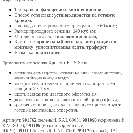
Тип кровли:
фальцевая и мягкая кровля
;
Способ установки:
устанавливается на готовую
кровлю
;
Площадь проветриваемого пространства:
60 кв.м
;
Размер проходного сечения:
140 куб.см
;
Материал изготовления:
полипропилен
;
Комплект:
кровельный вентиль
,
инструкция по
монтажу
,
уплотнительная лента
,
трафарет
;
Упаковка:
полиэтилен
.
Кровент KTV Seam
:
Преимущества использования
скругленная форма аэратора и специальные "ушки" с обратной стороны,
позволяет быстрее выводить воздух;
материал изготовления - прочный полипропилен
толщиной 3,5 мм;
шесть вариантов цветового оформления;
допускается к применению на кровлях из мягкой черепицы и фальца;
ростая установка, так как на корпусе присутствуют
п
готовые монтажные отверстия.
Артикул:
991762
(зеленый, RAL 6005),
991090
(коричневый,
RAL 8017),
991106
(красно-коричневый,
RR29),
991113
(красный, RAL 3009),
991120
(серый, RAL