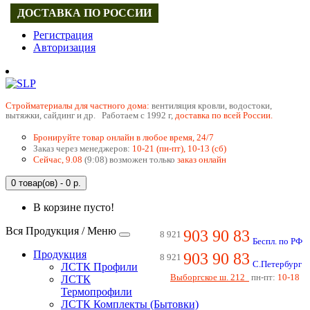
ДОСТАВКА ПО РОССИИ
Регистрация
Авторизация
Cтройматериалы для частного дома:
вентиляция кровли, водостоки,
вытяжки, сайдинг и др. Работаем с 1992 г,
доставка по всей России.
Бронируйте товар онлайн в любое время, 24/7
Заказ через менеджеров:
10-21 (пн-пт), 10-13 (сб)
Сейчас, 9.08
(9:08) возможен только
заказ онлайн
0 товар(ов) - 0 р.
В корзине пусто!
Вся Продукция / Меню
903 90 83
8 921
Беспл. по РФ
Продукция
903 90 83
8 921
С.Петербург
ЛСТК Профили
Выборгское ш. 212
пн-пт:
10-18
ЛСТК
Термопрофили
ЛСТК Комплекты (Бытовки)