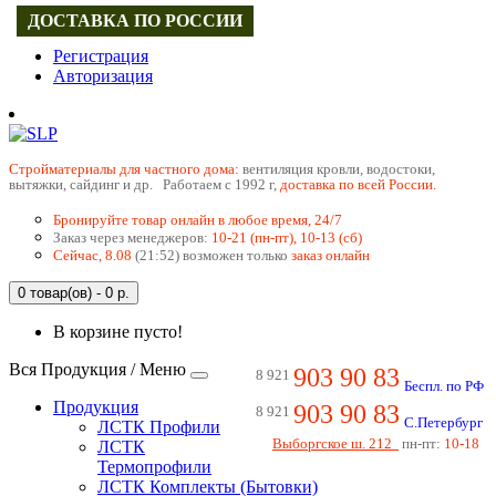
ДОСТАВКА ПО РОССИИ
Регистрация
Авторизация
Cтройматериалы для частного дома:
вентиляция кровли, водостоки,
вытяжки, сайдинг и др. Работаем с 1992 г,
доставка по всей России.
Бронируйте товар онлайн в любое время, 24/7
Заказ через менеджеров:
10-21 (пн-пт), 10-13 (сб)
Сейчас, 8.08
(21:52) возможен только
заказ онлайн
0 товар(ов) - 0 р.
В корзине пусто!
Вся Продукция / Меню
903 90 83
8 921
Беспл. по РФ
Продукция
903 90 83
8 921
С.Петербург
ЛСТК Профили
Выборгское ш. 212
пн-пт:
10-18
ЛСТК
Термопрофили
ЛСТК Комплекты (Бытовки)