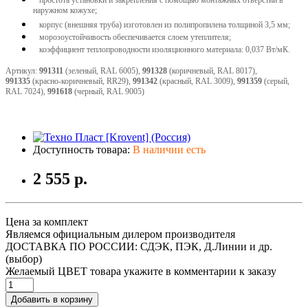
наружном кожухе;
корпус (внешняя труба) изготовлен из полипропилена толщиной 3,5 мм;
морозоустойчивость обеспечивается слоем утеплителя;
коэффициент теплопроводности изоляционного материала: 0,037 Вт/мК.
Артикул:
991311
(зеленый, RAL 6005),
991328
(коричневый, RAL 8017),
991335
(красно-коричневый, RR29),
991342
(красный, RAL 3009),
991359
(серый,
RAL 7024),
991618
(черный, RAL 9005)
Доступность товара:
В наличии есть
2 555 р.
Цена за комплект
Являемся официальным дилером производителя
ДОСТАВКА ПО РОССИИ: СДЭК, ПЭК, Д.Линии и др.
(выбор)
Желаемый ЦВЕТ товара укажите в комментарии к заказу
Добавить в корзину