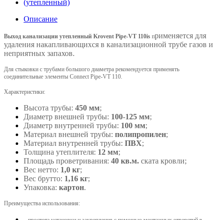
Описание
рименяется для
Выход канализации утепленный Krovent Pipe‐VT 110is
п
удаления накапливающихся в канализационной трубе газов и
неприятных запахов.
Для стыковки с трубами большого диаметра рекомендуется применять
соединительные элементы Connect Pipe-VT 110.
Характеристики:
Высота трубы:
450 мм
;
Диаметр внешней трубы:
100
-
125 мм
;
Диаметр внутренней трубы:
100
мм
;
Материал внешней трубы:
полипропилен
;
Материал внутренней трубы:
ПВХ
;
Толщина утеплителя:
12 мм
;
Площадь проветривания:
40 кв.м.
ската кровли;
Вес нетто:
1,0 кг
;
Вес брутто:
1,16 кг
;
Упаковка:
картон
.
Преимущества использования:
простота установки и закрепления с помощью монтажных отверстий в