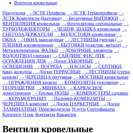
Вентили кровельные
Продукция
- ЛСТК Профили
- ЛСТК Термопрофили
-
ЛСТК Комплекты (Бытовки)
- Бесшумные ВЫТЯЖКИ
-
ВЕНТИЛЯЦИЯ кровельная
- Вентиляторы специальные
-
ТУРБОДЕФЛЕКТОРЫ
- ЧЕШУЯ, ШАШКА кровельная
-
СНЕГОЗАДЕРЖАТЕЛИ
- ВОДОСТОКИ кровельные
-
ОКНА
- ОКНА мансардные
- ЛЕСТНИЦЫ (чердак)
-
ПЛЕНКИ изоляционные
- БЫТОВКИ (пластик, металл)
-
Металлочерепица, ФАЛЬЦ
- ДОБОРНЫЕ элементы
-
ВОДООТВОД (дренаж)
- САЙДИНГ ФЦС ДПК
-
ОГРАЖДЕНИЯ ДПК
- Доски ЗАБОРНЫЕ
-
ОСВЕЩЕНИЕ
- ПОГРЕБА
- НАСОСЫ
- СЕПТИКИ,
баки, колодцы
- Доски ТЕРРАСНЫЕ
- ЛЕСТНИЦЫ (стена,
кровля)
- ЧЕРЕПИЦА битумная
- МОСТИКИ кровельные
- ОГРАЖДЕНИЯ кровли
- КОМПОЗИТЫ (изоляция)
-
ГЕОРЕШЕТКИ
- МИНВАТА
- КАРКАСНОЕ
домостроение
- Теплые ПОЛЫ
- КОМПОСТЕРЫ садовые
- КЕРАМОГРАНИТ
- Полимер-КОМПОЗИТЫ
-
ЧЕРЕПИЦА композит
- Доски ПАРКЕТНЫЕ
- Доски
ЛАМИНАТНЫЕ
Производители
Услуги
Сертификаты
Каталоги
О нас
Контакты
Вакансии
Вентили кровельные