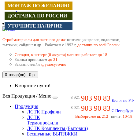
МОНТАЖ ПО ЖЕЛАНИЮ
МОНТАЖ ПО ЖЕЛАНИЮ
МОНТАЖ ПО ЖЕЛАНИЮ
МОНТАЖ ПО ЖЕЛАНИЮ
МОНТАЖ ПО ЖЕЛАНИЮ
МОНТАЖ ПО ЖЕЛАНИЮ
МОНТАЖ ПО ЖЕЛАНИЮ
МОНТАЖ ПО ЖЕЛАНИЮ
МОНТАЖ ПО ЖЕЛАНИЮ
МОНТАЖ ПО ЖЕЛАНИЮ
МОНТАЖ ПО ЖЕЛАНИЮ
МОНТАЖ ПО ЖЕЛАНИЮ
МОНТАЖ ПО ЖЕЛАНИЮ
МОНТАЖ ПО ЖЕЛАНИЮ
МОНТАЖ ПО ЖЕЛАНИЮ
МОНТАЖ ПО ЖЕЛАНИЮ
МОНТАЖ ПО ЖЕЛАНИЮ
МОНТАЖ ПО ЖЕЛАНИЮ
Регистрация
Авторизация
ДОСТАВКА ПО РОССИИ
ДОСТАВКА ПО РОССИИ
ДОСТАВКА ПО РОССИИ
ДОСТАВКА ПО РОССИИ
ДОСТАВКА ПО РОССИИ
ДОСТАВКА ПО РОССИИ
ДОСТАВКА ПО РОССИИ
ДОСТАВКА ПО РОССИИ
ДОСТАВКА ПО РОССИИ
ДОСТАВКА ПО РОССИИ
ДОСТАВКА ПО РОССИИ
ДОСТАВКА ПО РОССИИ
ДОСТАВКА ПО РОССИИ
ДОСТАВКА ПО РОССИИ
ДОСТАВКА ПО РОССИИ
ДОСТАВКА ПО РОССИИ
ДОСТАВКА ПО РОССИИ
ДОСТАВКА ПО РОССИИ
УТОЧНИТЕ НАЛИЧИЕ
УТОЧНИТЕ НАЛИЧИЕ
Cтройматериалы для частного дома:
вентиляция кровли, водостоки,
вытяжки, сайдинг и др. Работаем с 1992 г,
доставка по всей России.
Сегодня, в четверг (6 августа) магазин работает до 18
Звонки принимаем
до 21
Заказы онлайн
круглосуточно
0 товар(ов) - 0 р.
В корзине пусто!
Вся Продукция / Меню
903 90 83
8 921
Беспл. по РФ
Продукция
903 90 83
8 921
С.Петербург
ЛСТК Профили
Выборгское ш. 212
пн-пт:
10-18
ЛСТК
Термопрофили
ЛСТК Комплекты (Бытовки)
Бесшумные ВЫТЯЖКИ