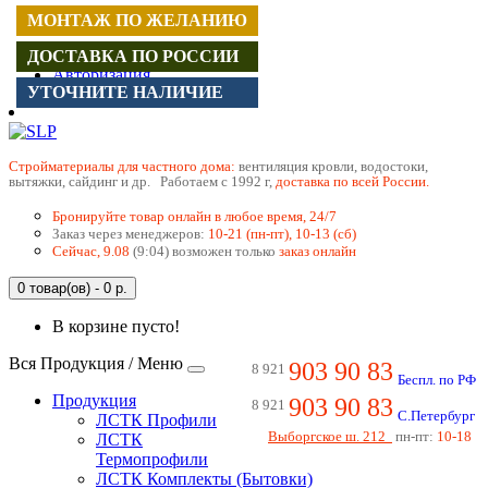
МОНТАЖ ПО ЖЕЛАНИЮ
Регистрация
ДОСТАВКА ПО РОССИИ
Авторизация
УТОЧНИТЕ НАЛИЧИЕ
Cтройматериалы для частного дома:
вентиляция кровли, водостоки,
вытяжки, сайдинг и др. Работаем с 1992 г,
доставка по всей России.
Бронируйте товар онлайн в любое время, 24/7
Заказ через менеджеров:
10-21 (пн-пт), 10-13 (сб)
Сейчас, 9.08
(9:04) возможен только
заказ онлайн
0 товар(ов) - 0 р.
В корзине пусто!
Вся Продукция / Меню
903 90 83
8 921
Беспл. по РФ
Продукция
903 90 83
8 921
С.Петербург
ЛСТК Профили
Выборгское ш. 212
пн-пт:
10-18
ЛСТК
Термопрофили
ЛСТК Комплекты (Бытовки)