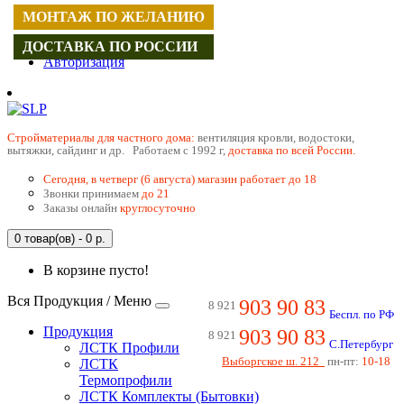
МОНТАЖ ПО ЖЕЛАНИЮ
Регистрация
ДОСТАВКА ПО РОССИИ
Авторизация
Cтройматериалы для частного дома:
вентиляция кровли, водостоки,
вытяжки, сайдинг и др. Работаем с 1992 г,
доставка по всей России.
Сегодня, в четверг (6 августа) магазин работает до 18
Звонки принимаем
до 21
Заказы онлайн
круглосуточно
0 товар(ов) - 0 р.
В корзине пусто!
Вся Продукция / Меню
903 90 83
8 921
Беспл. по РФ
Продукция
903 90 83
8 921
С.Петербург
ЛСТК Профили
Выборгское ш. 212
пн-пт:
10-18
ЛСТК
Термопрофили
ЛСТК Комплекты (Бытовки)