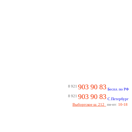
903 90 83
8 921
Беспл. по РФ
903 90 83
8 921
С.Петербург
Выборгское ш. 212
пн-пт:
10-18