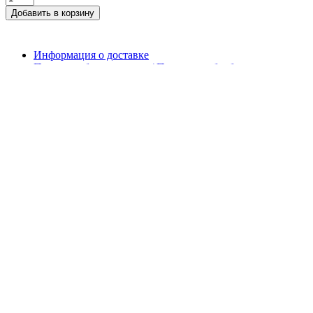
Добавить в корзину
Информация о доставке
Политика безопасности / Политика обработки
персональных данных
Условия соглашения
Связаться с нами
Возврат товара
Карта сайта
Бренд
Товары со скидкой
Уведомлять о новых ценах
443 85 37
8 (812)
700 63 46
8 800
(бесплатно по РФ)
SLP - стройматериалы для частного загородного дома:
кровельная вентиляция, вытяжки, ЛСТК, водостоки,