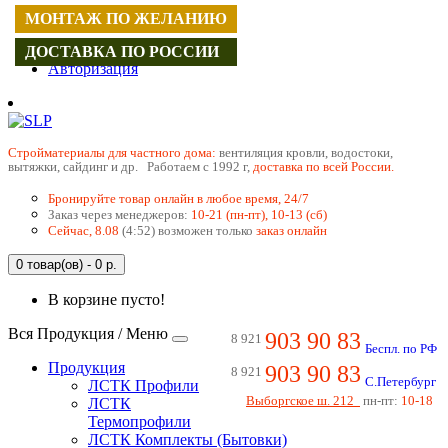
МОНТАЖ ПО ЖЕЛАНИЮ
Регистрация
ДОСТАВКА ПО РОССИИ
Авторизация
Cтройматериалы для частного дома:
вентиляция кровли, водостоки,
вытяжки, сайдинг и др. Работаем с 1992 г,
доставка по всей России.
Бронируйте товар онлайн в любое время, 24/7
Заказ через менеджеров:
10-21 (пн-пт), 10-13 (сб)
Сейчас, 8.08
(4:52) возможен только
заказ онлайн
0 товар(ов) - 0 р.
В корзине пусто!
Вся Продукция / Меню
903 90 83
8 921
Беспл. по РФ
Продукция
903 90 83
8 921
С.Петербург
ЛСТК Профили
Выборгское ш. 212
пн-пт:
10-18
ЛСТК
Термопрофили
ЛСТК Комплекты (Бытовки)