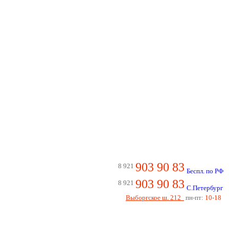
903 90 83
8 921
Беспл. по РФ
903 90 83
8 921
С.Петербург
Выборгское ш. 212
пн-пт:
10-18