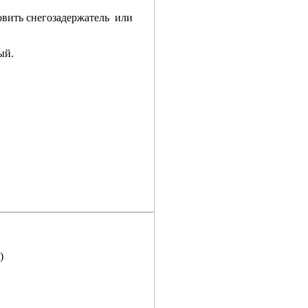
овить снегозадержатель или
ный.
)