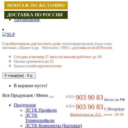
МОНТАЖ ПО ЖЕЛАНИЮ
Регистрация
ДОСТАВКА ПО РОССИИ
Авторизация
Cтройматериалы для частного дома:
вентиляция кровли, водостоки,
вытяжки, сайдинг и др. Работаем с 1992 г,
доставка по всей России.
Сегодня, в пятницу (7 августа) магазин работает до 18
Звонки принимаем
до 21
Заказы онлайн
круглосуточно
0 товар(ов) - 0 р.
В корзине пусто!
Вся Продукция / Меню
903 90 83
8 921
Беспл. по РФ
Продукция
903 90 83
8 921
С.Петербург
ЛСТК Профили
Выборгское ш. 212
пн-пт:
10-18
ЛСТК
Термопрофили
ЛСТК Комплекты (Бытовки)