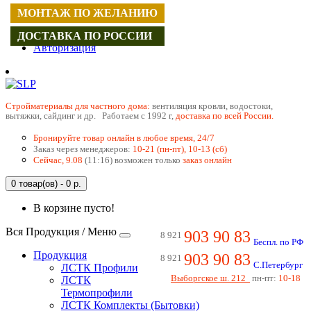
МОНТАЖ ПО ЖЕЛАНИЮ
Регистрация
ДОСТАВКА ПО РОССИИ
Авторизация
Cтройматериалы для частного дома:
вентиляция кровли, водостоки,
вытяжки, сайдинг и др. Работаем с 1992 г,
доставка по всей России.
Бронируйте товар онлайн в любое время, 24/7
Заказ через менеджеров:
10-21 (пн-пт), 10-13 (сб)
Сейчас, 9.08
(11:16) возможен только
заказ онлайн
0 товар(ов) - 0 р.
В корзине пусто!
Вся Продукция / Меню
903 90 83
8 921
Беспл. по РФ
Продукция
903 90 83
8 921
С.Петербург
ЛСТК Профили
Выборгское ш. 212
пн-пт:
10-18
ЛСТК
Термопрофили
ЛСТК Комплекты (Бытовки)