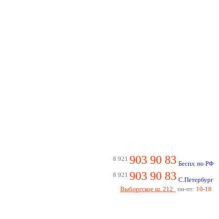
903 90 83
8 921
Беспл. по РФ
903 90 83
8 921
С.Петербург
Выборгское ш. 212
пн-пт:
10-18