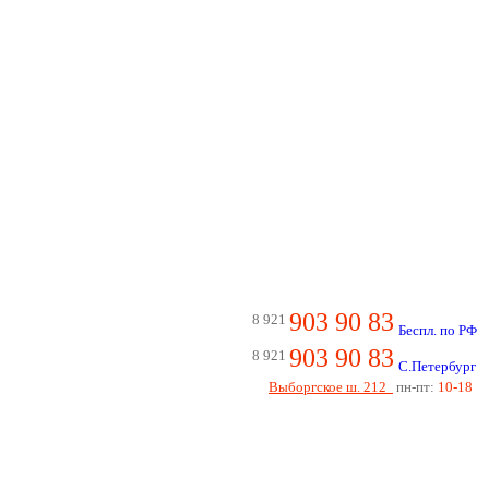
903 90 83
8 921
Беспл. по РФ
903 90 83
8 921
С.Петербург
Выборгское ш. 212
пн-пт:
10-18