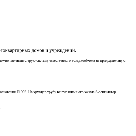
огоквартирных домов и учреждений.
ожно изменить старую систему естественного воздухообмена на принудительную.
 основания E190S.
На круглую трубу вентиляционного канала S-вентилятор
).