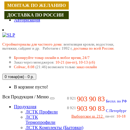
МОНТАЖ ПО ЖЕЛАНИЮ
Регистрация
ДОСТАВКА ПО РОССИИ
Авторизация
Cтройматериалы для частного дома:
вентиляция кровли, водостоки,
вытяжки, сайдинг и др. Работаем с 1992 г,
доставка по всей России.
Бронируйте товар онлайн в любое время, 24/7
Заказ через менеджеров:
10-21 (пн-пт), 10-13 (сб)
Сейчас, 8.08
(21:46) возможен только
заказ онлайн
0 товар(ов) - 0 р.
В корзине пусто!
Вся Продукция / Меню
903 90 83
8 921
Беспл. по РФ
Продукция
903 90 83
8 921
С.Петербург
ЛСТК Профили
Выборгское ш. 212
пн-пт:
10-18
ЛСТК
Термопрофили
ЛСТК Комплекты (Бытовки)