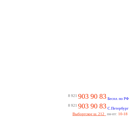
903 90 83
8 921
Беспл. по РФ
903 90 83
8 921
С.Петербург
Выборгское ш. 212
пн-пт:
10-18