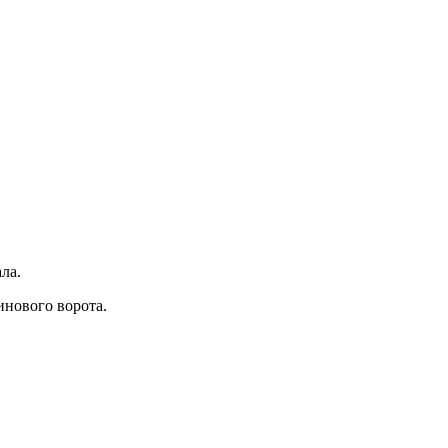
ала.
инового ворота.