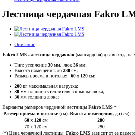
Лестница чердачная Fakro L
Описание
Fakro LMS
-
лестница чердачная
(мансардная) для выхода на 
Тип: утепление
30
мм, люк
36
мм;
Высота помещения: до
280
см;
Размер проема в потолке:
60
x
120
см;
200
кг максимальная нагрузка;
30
мм толщина утеплителя в крышке люка;
36
мм толщина люка;
Варианты размеров чердачной лестницы
Fakro LMS
*:
Размер проема в потолке
(см):
Высота помещения
, до (см):
60
x
120
см
280
70 x 120 см
280
(*) Цена чердачной лестницы
Fakro LMS
зависит от ее размер