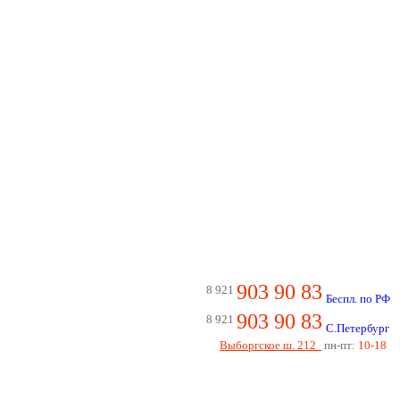
903 90 83
8 921
Беспл. по РФ
903 90 83
8 921
С.Петербург
Выборгское ш. 212
пн-пт:
10-18