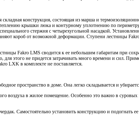
ая складная конструкция, состоящая из марша и термоизоляцио
я утеплению крышки люка и контурному уплотнению по периметр
 специального стержня с четырехугольной насадкой. Установлен
раняют короб от возможной деформации. Ступени лестницы Fak
стницы Fakro LMS сводится к ее небольшим габаритам при сох
, для этого не придется затрачивать много времени и сил. При
kro LXK в комплекте не поставляется.
бодное пространство в доме. Она легко складывается и убираетс
го воздуха в жилое помещение. Особенно это важно в суровых
чердак. Самостоятельно установить конструкцию и подогнать ее 