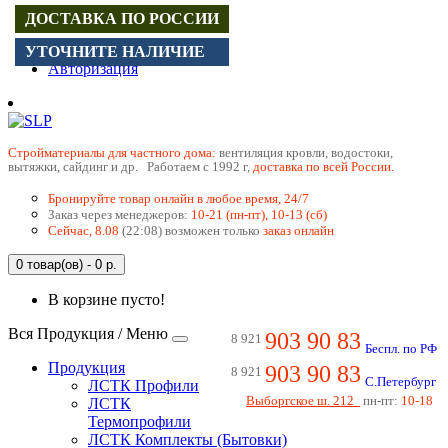
ДОСТАВКА ПО РОССИИ
Регистрация
УТОЧНИТЕ НАЛИЧИЕ
Авторизация
Cтройматериалы для частного дома:
вентиляция кровли, водостоки,
вытяжки, сайдинг и др. Работаем с 1992 г,
доставка по всей России.
Бронируйте товар онлайн в любое время, 24/7
Заказ через менеджеров:
10-21 (пн-пт), 10-13 (сб)
Сейчас, 8.08
(22:08) возможен только
заказ онлайн
0 товар(ов) - 0 р.
В корзине пусто!
Вся Продукция / Меню
903 90 83
8 921
Беспл. по РФ
Продукция
903 90 83
8 921
С.Петербург
ЛСТК Профили
Выборгское ш. 212
пн-пт:
10-18
ЛСТК
Термопрофили
ЛСТК Комплекты (Бытовки)