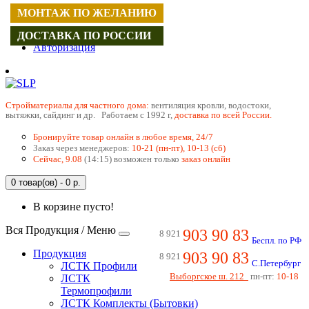
МОНТАЖ ПО ЖЕЛАНИЮ
Регистрация
ДОСТАВКА ПО РОССИИ
Авторизация
Cтройматериалы для частного дома:
вентиляция кровли, водостоки,
вытяжки, сайдинг и др. Работаем с 1992 г,
доставка по всей России.
Бронируйте товар онлайн в любое время, 24/7
Заказ через менеджеров:
10-21 (пн-пт), 10-13 (сб)
Сейчас, 9.08
(14:15) возможен только
заказ онлайн
0 товар(ов) - 0 р.
В корзине пусто!
Вся Продукция / Меню
903 90 83
8 921
Беспл. по РФ
Продукция
903 90 83
8 921
С.Петербург
ЛСТК Профили
Выборгское ш. 212
пн-пт:
10-18
ЛСТК
Термопрофили
ЛСТК Комплекты (Бытовки)