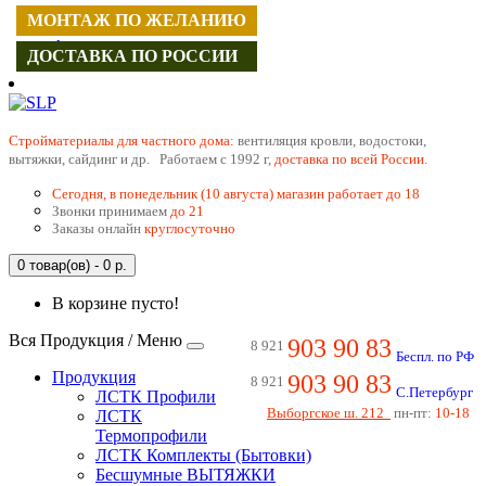
МОНТАЖ ПО ЖЕЛАНИЮ
МОНТАЖ ПО ЖЕЛАНИЮ
МОНТАЖ ПО ЖЕЛАНИЮ
МОНТАЖ ПО ЖЕЛАНИЮ
МОНТАЖ ПО ЖЕЛАНИЮ
МОНТАЖ ПО ЖЕЛАНИЮ
МОНТАЖ ПО ЖЕЛАНИЮ
Регистрация
Авторизация
ДОСТАВКА ПО РОССИИ
ДОСТАВКА ПО РОССИИ
ДОСТАВКА ПО РОССИИ
ДОСТАВКА ПО РОССИИ
ДОСТАВКА ПО РОССИИ
ДОСТАВКА ПО РОССИИ
ДОСТАВКА ПО РОССИИ
Cтройматериалы для частного дома:
вентиляция кровли, водостоки,
вытяжки, сайдинг и др. Работаем с 1992 г,
доставка по всей России.
Сегодня, в понедельник (10 августа) магазин работает до 18
Звонки принимаем
до 21
Заказы онлайн
круглосуточно
0 товар(ов) - 0 р.
В корзине пусто!
Вся Продукция / Меню
903 90 83
8 921
Беспл. по РФ
Продукция
903 90 83
8 921
С.Петербург
ЛСТК Профили
Выборгское ш. 212
пн-пт:
10-18
ЛСТК
Термопрофили
ЛСТК Комплекты (Бытовки)
Бесшумные ВЫТЯЖКИ