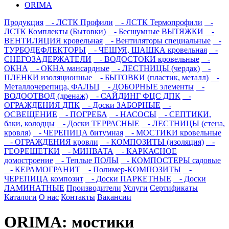
ORIMA
Продукция
- ЛСТК Профили
- ЛСТК Термопрофили
-
ЛСТК Комплекты (Бытовки)
- Бесшумные ВЫТЯЖКИ
-
ВЕНТИЛЯЦИЯ кровельная
- Вентиляторы специальные
-
ТУРБОДЕФЛЕКТОРЫ
- ЧЕШУЯ, ШАШКА кровельная
-
СНЕГОЗАДЕРЖАТЕЛИ
- ВОДОСТОКИ кровельные
-
ОКНА
- ОКНА мансардные
- ЛЕСТНИЦЫ (чердак)
-
ПЛЕНКИ изоляционные
- БЫТОВКИ (пластик, металл)
-
Металлочерепица, ФАЛЬЦ
- ДОБОРНЫЕ элементы
-
ВОДООТВОД (дренаж)
- САЙДИНГ ФЦС ДПК
-
ОГРАЖДЕНИЯ ДПК
- Доски ЗАБОРНЫЕ
-
ОСВЕЩЕНИЕ
- ПОГРЕБА
- НАСОСЫ
- СЕПТИКИ,
баки, колодцы
- Доски ТЕРРАСНЫЕ
- ЛЕСТНИЦЫ (стена,
кровля)
- ЧЕРЕПИЦА битумная
- МОСТИКИ кровельные
- ОГРАЖДЕНИЯ кровли
- КОМПОЗИТЫ (изоляция)
-
ГЕОРЕШЕТКИ
- МИНВАТА
- КАРКАСНОЕ
домостроение
- Теплые ПОЛЫ
- КОМПОСТЕРЫ садовые
- КЕРАМОГРАНИТ
- Полимер-КОМПОЗИТЫ
-
ЧЕРЕПИЦА композит
- Доски ПАРКЕТНЫЕ
- Доски
ЛАМИНАТНЫЕ
Производители
Услуги
Сертификаты
Каталоги
О нас
Контакты
Вакансии
ORIMA: мостики