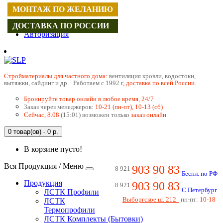
МОНТАЖ ПО ЖЕЛАНИЮ
Регистрация
ДОСТАВКА ПО РОССИИ
Авторизация
Cтройматериалы для частного дома:
вентиляция кровли, водостоки,
вытяжки, сайдинг и др. Работаем с 1992 г,
доставка по всей России.
Бронируйте товар онлайн в любое время, 24/7
Заказ через менеджеров:
10-21 (пн-пт), 10-13 (сб)
Сейчас, 8.08
(15:01) возможен только
заказ онлайн
0 товар(ов) - 0 р.
В корзине пусто!
Вся Продукция / Меню
903 90 83
8 921
Беспл. по РФ
Продукция
903 90 83
8 921
С.Петербург
ЛСТК Профили
Выборгское ш. 212
пн-пт:
10-18
ЛСТК
Термопрофили
ЛСТК Комплекты (Бытовки)